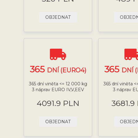
OBJEDNAT
OBJED
365
365
DNÍ (EURO4)
DNÍ 
365 dní viněta <= 12 000 kg
365 dní viněta <
3 náprav EURO IV,V,EEV
3 náprav E
4091.9 PLN
3681.9
OBJEDNAT
OBJED