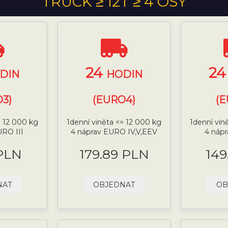
TRUCK ≥ 12T ≥ 4 OSY
24
2
DIN
HODIN
3)
(EURO4)
(
= 12 000 kg
1denní viněta <= 12 000 kg
1denní vin
URO III
4 náprav EURO IV,V,EEV
4 náp
 PLN
179.89 PLN
149
NAT
OBJEDNAT
OB