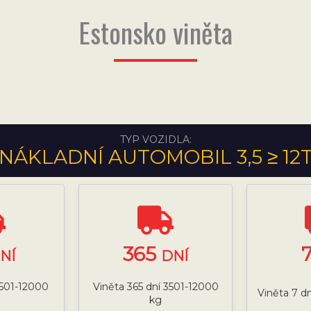
Estonsko viněta
TYP VOZIDLA:
NÁKLADNÍ AUTOMOBIL 3,5 ≥ 12
365
NÍ
DNÍ
3501-12000
Viněta 365 dní 3501-12000
Viněta 7 d
kg