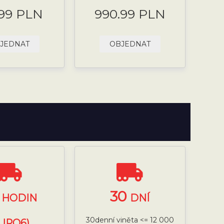
.99 PLN
990.99 PLN
JEDNAT
OBJEDNAT
4
30
HODIN
DNÍ
30denní viněta <= 12 000
EURO6)