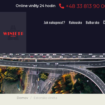
+48 33 813 90 0
Online viněty 24 hodin
Jak nakupovat?
Rakousko
Bulharsko
Č
Domov
/
Estonsko viněta