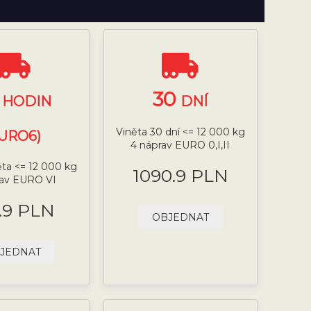
4
30
HODIN
DNÍ
Viněta 30 dní <= 12 000 kg
EURO6)
4 náprav EURO 0,I,II
ěta <= 12 000 kg
1090.9 PLN
rav EURO VI
.9 PLN
OBJEDNAT
JEDNAT