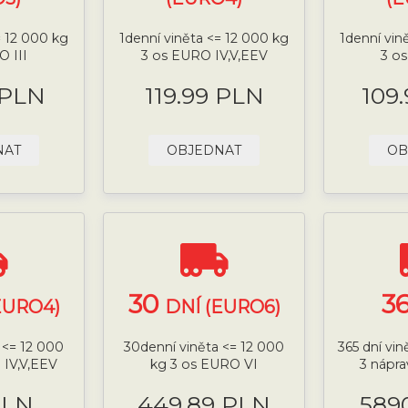
= 12 000 kg
1denní viněta <= 12 000 kg
1denní vin
O III
3 os EURO IV,V,EEV
3 o
 PLN
119.99 PLN
109
NAT
OBJEDNAT
OB
30
3
EURO4)
DNÍ (EURO6)
 <= 12 000
30denní viněta <= 12 000
365 dní vi
 IV,V,EEV
kg 3 os EURO VI
3 nápra
PLN
449.89 PLN
589