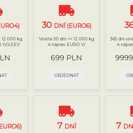
30
3
EURO4)
DNÍ (EURO6)
= 12 000 kg
Viněta 30 dní <= 12 000 kg
365 dní vi
 IV,V,EEV
4 náprav EURO VI
4 nápra
PLN
699 PLN
9999
NAT
OBJEDNAT
OB
7
7
(EURO6)
DNÍ
DN