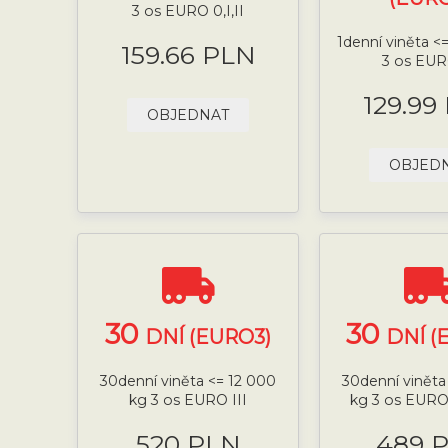
3 os EURO 0,I,II
1denní viněta <
159.66 PLN
3 os EUR
129.99
OBJEDNAT
OBJED
30
30
DNÍ (EURO3)
DNÍ (
30denní viněta <= 12 000
30denní viněta
kg 3 os EURO III
kg 3 os EURO
520 PLN
489 