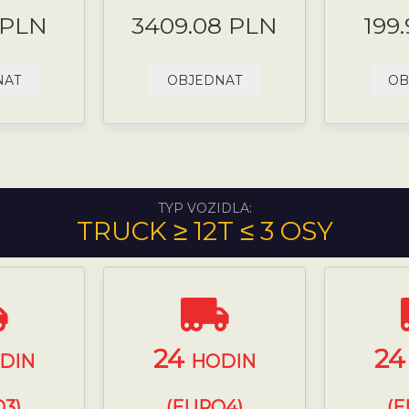
 PLN
3409.08 PLN
199
NAT
OBJEDNAT
OB
TYP VOZIDLA:
TRUCK ≥ 12T ≤ 3 OSY
24
2
DIN
HODIN
3)
(EURO4)
(