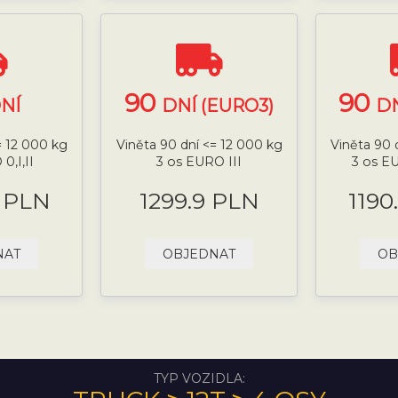
90
90
NÍ
DNÍ (EURO3)
DN
= 12 000 kg
Viněta 90 dní <= 12 000 kg
Viněta 90 
0,I,II
3 os EURO III
3 os E
9 PLN
1299.9 PLN
1190
NAT
OBJEDNAT
OB
TYP VOZIDLA: