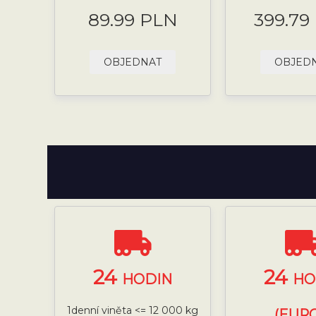
89.99 PLN
399.79
OBJEDNAT
OBJED
24
24
HODIN
HO
1denní viněta <= 12 000 kg
(EURO