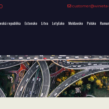
0
customer@winieta-o
eská republika
Estonsko
Litva
Lotyšsko
Moldavsko
Polsko
Rumun