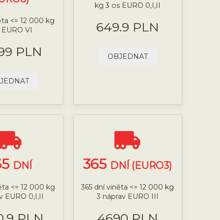
kg 3 os EURO 0,I,II
ěta <= 12 000 kg
649.9 PLN
s EURO VI
.99 PLN
OBJEDNAT
JEDNAT
65
365
DNÍ
DNÍ (EURO3)
něta <= 12 000 kg
365 dní viněta <= 12 000 kg
v EURO 0,I,II
3 náprav EURO III
0.9 PLN
4690 PLN