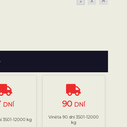
A
A
A
T
7
90
DNÍ
DNÍ
Viněta 90 dní 3501-12000
ní 3501-12000 kg
kg