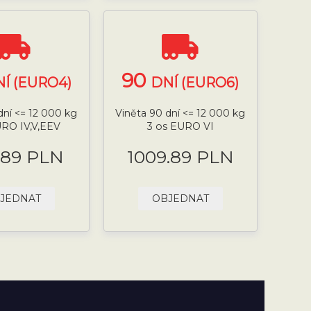
90
Í (EURO4)
DNÍ (EURO6)
dní <= 12 000 kg
Viněta 90 dní <= 12 000 kg
URO IV,V,EEV
3 os EURO VI
.89 PLN
1009.89 PLN
JEDNAT
OBJEDNAT