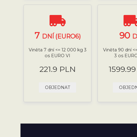
7
90
DNÍ (EURO6)
D
Viněta 7 dní <= 12 000 kg 3
Viněta 90 dní <
os EURO VI
3 os EURO 
221.9 PLN
1599.9
OBJEDNAT
OBJED