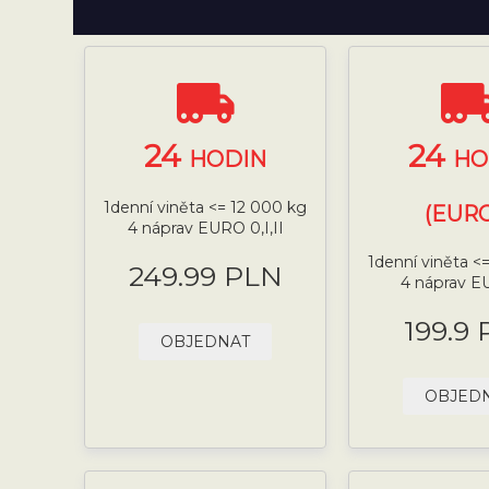
24
24
HODIN
HO
1denní viněta <= 12 000 kg
(EURO
4 náprav EURO 0,I,II
1denní viněta <
249.99 PLN
4 náprav E
199.9
OBJEDNAT
OBJED