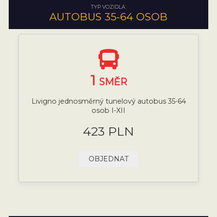
TYP VOZIDLA:
AUTOBUS 35-64 OSOB
1
SMĚR
Livigno jednosměrný tunelový autobus 35-64
osob I-XII
423 PLN
OBJEDNAT