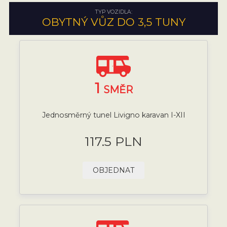
TYP VOZIDLA:
OBYTNÝ VŮZ DO 3,5 TUNY
1
SMĚR
Jednosměrný tunel Livigno karavan I-XII
117.5 PLN
OBJEDNAT