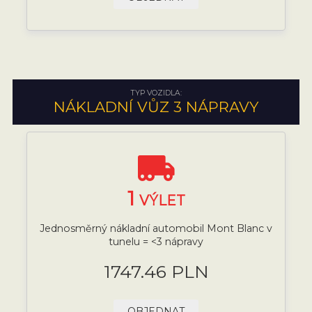
TYP VOZIDLA:
NÁKLADNÍ VŮZ 3 NÁPRAVY
1
VÝLET
Jednosměrný nákladní automobil Mont Blanc v
tunelu = <3 nápravy
1747.46 PLN
OBJEDNAT