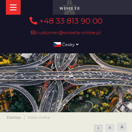
+48 33 813 90 00
customer@winieta-online.pl
Česky
Domov
/
Itálie viněta
A
A
A