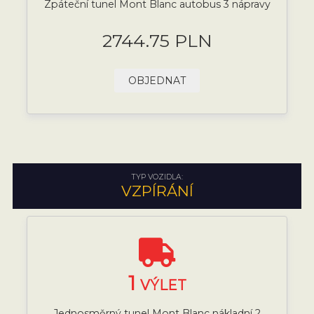
Zpáteční tunel Mont Blanc autobus 3 nápravy
2744.75 PLN
OBJEDNAT
TYP VOZIDLA:
VZPÍRÁNÍ
1
VÝLET
Jednosměrný tunel Mont Blanc nákladní 2