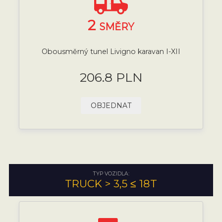
2
SMĚRY
Obousměrný tunel Livigno karavan I-XII
206.8 PLN
OBJEDNAT
TYP VOZIDLA:
TRUCK > 3,5 ≤ 18T