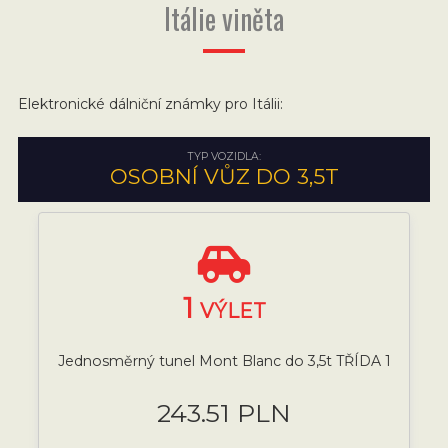
Itálie viněta
Elektronické dálniční známky pro Itálii:
TYP VOZIDLA:
OSOBNÍ VŮZ DO 3,5T
1
VÝLET
Jednosměrný tunel Mont Blanc do 3,5t TŘÍDA 1
243.51 PLN