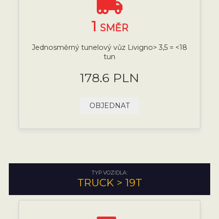
1
SMĚR
Jednosměrný tunelový vůz Livigno> 3,5 = <18
tun
178.6 PLN
OBJEDNAT
TYP VOZIDLA:
TRUCK > 19T