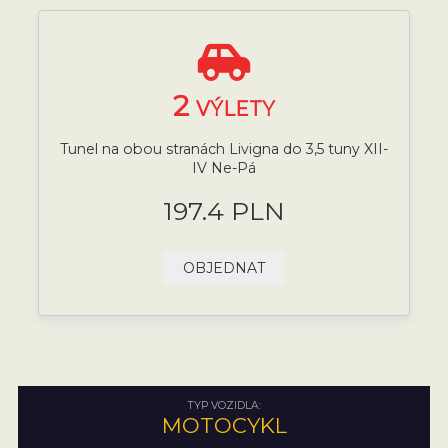
2
VÝLETY
Tunel na obou stranách Livigna do 3,5 tuny XII-
IV Ne-Pá
197.4 PLN
OBJEDNAT
TYP VOZIDLA:
MOTOCYKL