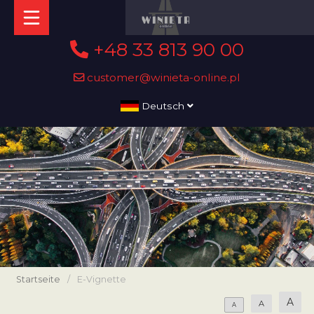
+48 33 813 90 00
customer@winieta-online.pl
Deutsch
Startseite
/
E-Vignette
A
A
A