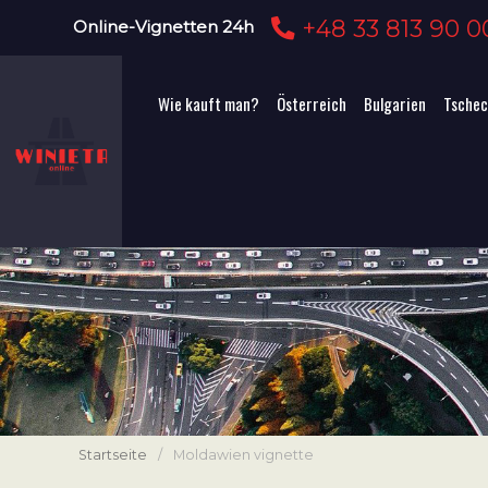
+48 33 813 90 0
Online-Vignetten 24h
Wie kauft man?
Österreich
Bulgarien
Tschec
Startseite
/
Moldawien vignette