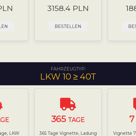
 PLN
3158.4 PLN
18
LEN
BESTELLEN
BE
FAHRZEUGTYP:
LKW 10 ≥ 40T
365
AGE
TAGE
Tage, LKW
365 Tage Vignette, Ladung
Vignette 