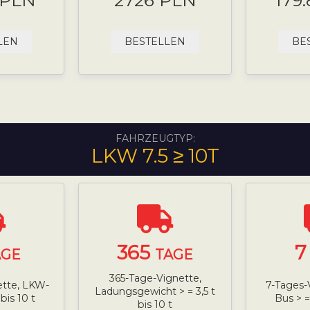
 PLN
2726 PLN
179
LEN
BESTELLEN
BE
FAHRZEUGTYP:
LKW 7.5 ≥ 10T
365
AGE
TAGE
365-Tage-Vignette,
ette, LKW-
7-Tages-
Ladungsgewicht > = 3,5 t
 bis 10 t
Bus > = 
bis 10 t