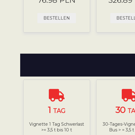
76.98 PLN
326.89
BESTELLEN
BESTEL
1
30
TAG
T
Vignette 1 Tag Schwerlast
30-Tages-Vign
>= 3,5 t bis 10 t
Bus > = 3,5 t