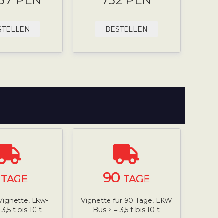
.87 PLN
752 PLN
STELLEN
BESTELLEN
7
90
TAGE
TAGE
Vignette, Lkw-
Vignette für 90 Tage, LKW
3,5 t bis 10 t
Bus > = 3,5 t bis 10 t