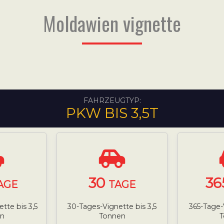
Moldawien vignette
FAHRZEUGTYP:
PKW BIS 3,5T
30
36
AGE
TAGE
tte bis 3,5
30-Tages-Vignette bis 3,5
365-Tage-
n
Tonnen