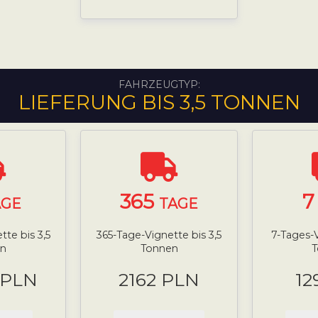
FAHRZEUGTYP:
LIEFERUNG BIS 3,5 TONNEN
365
AGE
TAGE
te bis 3,5
365-Tage-Vignette bis 3,5
7-Tages-V
n
Tonnen
 PLN
2162 PLN
12