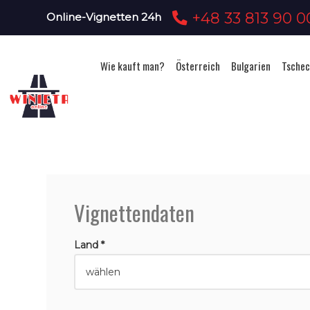
+48 33 813 90 0
Online-Vignetten 24h
Wie kauft man?
Österreich
Bulgarien
Tschec
Vignettendaten
Land *