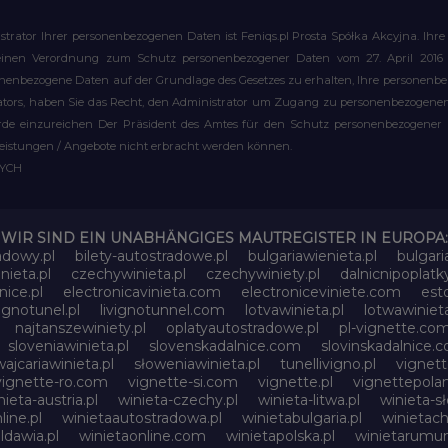
strator Ihrer personenbezogenen Daten ist Feniqs.pl Prosta Spółka Akcyjna. 
meinen Verordnung zum Schutz personenbezogener Daten vom 27. April 2016 al
rsonenbezogene Daten auf der Grundlage des Gesetzes zu erhalten, Ihre personen
rators, haben Sie das Recht, den Administrator um Zugang zu personenbezogenen 
e einzureichen Der Präsident des Amtes für den Schutz personenbezogener Date
leistungen / Angebote nicht erbracht werden können.
WYCH
WIR SIND EIN UNABHÄNGIGES MAUTREGISTER IN EUROPA:
adowy.pl
bilety-autostradowe.pl
bulgariawienieta.pl
bulgari
nieta.pl
czechywinieta.pl
czechywiniety.pl
dalnicnipoplat
nice.pl
electronicavinieta.com
electroniceviniete.com
esto
vignotunel.pl
livignotunnel.com
lotvawinieta.pl
lotwawinieta
najtanszewiniety.pl
oplatyautostradowe.pl
pl-vignette.co
sloveniawinieta.pl
slovenskadalnice.com
slovinskadalnice.
ajcariawinieta.pl
słoweniawinieta.pl
tunellivigno.pl
vignet
vignette-ro.com
vignette-si.com
vignette.pl
vignettepolan
nieta-austria.pl
winieta-czechy.pl
winieta-litwa.pl
winieta-sł
line.pl
winietaautostradowa.pl
winietabulgaria.pl
winietach
dawia.pl
winietaonline.com
winietapolska.pl
winietarumun