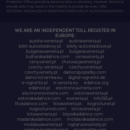
Protection Office, providing personal data is voluntary, however, failure to
provide data may result in the inability to provide services / offer.
JESTEŚMY NIEZALEŻNYM REJESTRATOREM OPŁAT AUTOSTRADOWYCH
WE ARE AN INDEPENDENT TOLL REGISTER IN
EUROPE:
austria-winieta.pl
austriawinieta.pl
bilet-autostradowy.pl
bilety-autostradowe.pl
bulgariawienieta.pl
bulgariawinieta.pl
bulharskadalnice.com
cenawiniety.pl
cenywiniet.pl
chorwacjawinieta.pl
czechy-winieta.pl
czechywinieta.pl
czechywiniety.pl
dalnicnipoplatky.com
dalnicniznamka.eu
digital-vignette.de
e-vignette.pl
e-winieta.eu
edalnice.org
edalnice.pl
electronicavinieta.com
electroniceviniete.com
estoniawinieta.pl
estonskadalnice.com
ewinieta.pl
info365.pl
litvadalnice.com
litwawinieta.pl
livignotunel.pl
livignotunnel.com
lotvawinieta.pl
lotwawinieta.pl
lotysskadalnice.com
madarskadalnice.com
moldavskadalnice.com
moldawiawinieta.pl
najtanszewiniety.pl
oplatyautostradowe.pl
pl-vignette.com