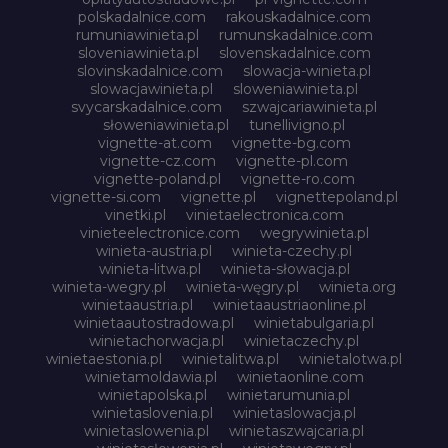
polskadalnice.com
rakouskadalnice.com
rumuniawinieta.pl
rumunskadalnice.com
sloveniawinieta.pl
slovenskadalnice.com
slovinskadalnice.com
slowacja-winieta.pl
slowacjawinieta.pl
sloweniawinieta.pl
svycarskadalnice.com
szwajcariawinieta.pl
słoweniawinieta.pl
tunellivigno.pl
vignette-at.com
vignette-bg.com
vignette-cz.com
vignette-pl.com
vignette-poland.pl
vignette-ro.com
vignette-si.com
vignette.pl
vignettepoland.pl
vinetki.pl
vinietaelectronica.com
vinieteelectronice.com
wegrywinieta.pl
winieta-austria.pl
winieta-czechy.pl
winieta-litwa.pl
winieta-słowacja.pl
winieta-wegry.pl
winieta-węgry.pl
winieta.org
winietaaustria.pl
winietaaustriaonline.pl
winietaautostradowa.pl
winietabulgaria.pl
winietachorwacja.pl
winietaczechy.pl
winietaestonia.pl
winietalitwa.pl
winietalotwa.pl
winietamoldawia.pl
winietaonline.com
winietapolska.pl
winietarumunia.pl
winietaslovenia.pl
winietaslowacja.pl
winietaslowenia.pl
winietaszwajcaria.pl