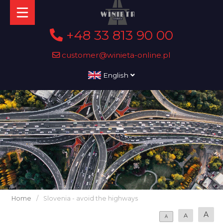
+48 33 813 90 00
customer@winieta-online.pl
English
Home
/
Slovenia - avoid the highways
A
A
A