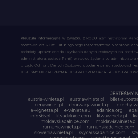
Klauzula informacyjna w związku z RODO
administratorem Pani(
podstawie art. 6 ust. 1 lit. b ogólnego rozporządzenia o ochronie
podmioty uprawnione do uzyskania danych osobowych na podstawie
administratora, posiada Pan(i) prawo do żądania od administratora
Urzędu Ochrony Danych Osobowych, podanie danych osobowych jest d
JESTEŚMY NIEZALEŻNYM REJESTRATOREM OPŁAT AUTOSTRADO
JESTEŚMY 
austria-winieta.pl
austriawinieta.pl
bilet-autostr
cenywiniet.pl
chorwacjawinieta.pl
czechy-wi
e-vignette.pl
e-winieta.eu
edalnice.org
edal
info365.pl
litvadalnice.com
litwawinieta.pl
li
moldavskadalnice.com
moldawiawinieta.pl
rumuniawinieta.pl
rumunskadalnice.com
sloweniawinieta.pl
svycarskadalnice.com
szw