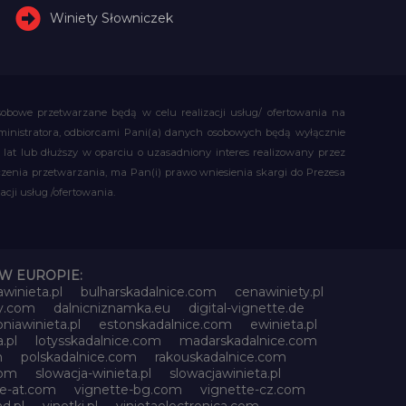
Winiety Słowniczek
obowe przetwarzane będą w celu realizacji usług/ ofertowania na
administratora, odbiorcami Pani(a) danych osobowych będą wyłącznie
t lub dłuższy w oparciu o uzasadniony interes realizowany przez
czenia przetwarzania, ma Pan(i) prawo wniesienia skargi do Prezesa
ji usług /ofertowania.
W EUROPIE:
awinieta.pl
bulharskadalnice.com
cenawiniety.pl
ky.com
dalnicniznamka.eu
digital-vignette.de
niawinieta.pl
estonskadalnice.com
ewinieta.pl
.pl
lotysskadalnice.com
madarskadalnice.com
m
polskadalnice.com
rakouskadalnice.com
com
slowacja-winieta.pl
slowacjawinieta.pl
te-at.com
vignette-bg.com
vignette-cz.com