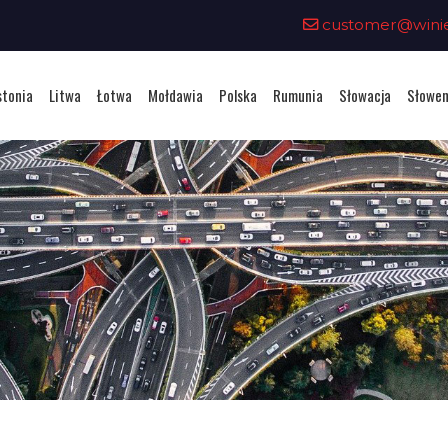
customer@winiet
stonia
Litwa
Łotwa
Mołdawia
Polska
Rumunia
Słowacja
Słowen