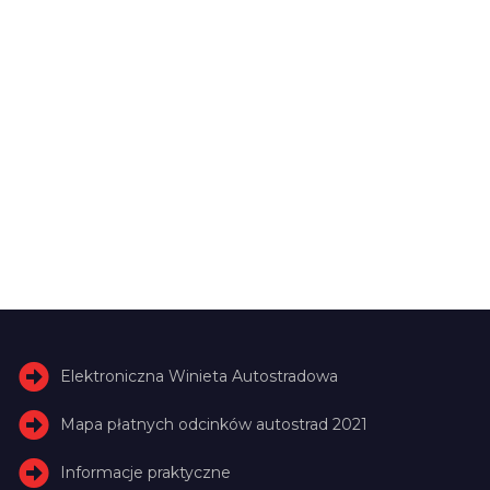
Elektroniczna Winieta Autostradowa
Mapa płatnych odcinków autostrad 2021
Informacje praktyczne