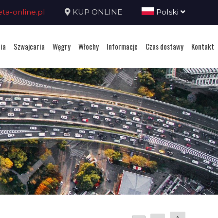
a-online.pl
KUP ONLINE
Polski
ia
Szwajcaria
Węgry
Włochy
Informacje
Czas dostawy
Kontakt