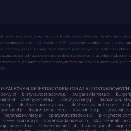
a) danych osobowych jest Feniqs.pl Prosta Spółka Akcyjna. Pani/Pana dane os
 danych osobowych z dnia 27 kwietnia 2016 r. jako usprawiedliwionego interesu 
 przepisów prawa, Pani(a) dane osobowe przechowywane będą przez okres 5 la
 dostępu do danych osobowych, prawo do ich sprostowania usunięcia lub ograni
obrowolne, jednakże niepodanie danych może skutkować niemożliwością realizac
WYCH
NIEZALEŻNYM REJESTRATOREM OPŁAT AUTOSTRADOWYCH 
adowy.pl
bilety-autostradowe.pl
bulgariawienieta.pl
bulgari
nieta.pl
czechywinieta.pl
czechywiniety.pl
dalnicnipoplat
nice.pl
electronicavinieta.com
electroniceviniete.com
esto
vignotunel.pl
livignotunnel.com
lotvawinieta.pl
lotwawinieta
najtanszewiniety.pl
oplatyautostradowe.pl
pl-vignette.co
sloveniawinieta.pl
slovenskadalnice.com
slovinskadalnice.
ajcariawinieta.pl
słoweniawinieta.pl
tunellivigno.pl
vignet