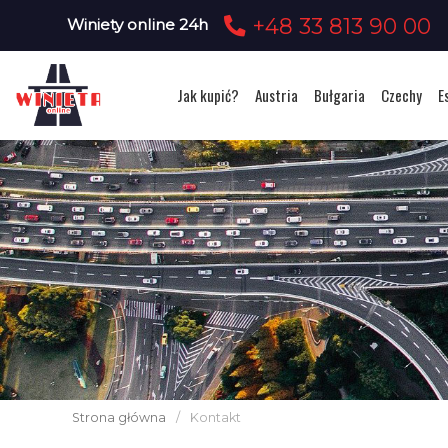
+48 33 813 90 00
Winiety online 24h
Jak kupić?
Austria
Bułgaria
Czechy
E
Strona główna
/
Kontakt