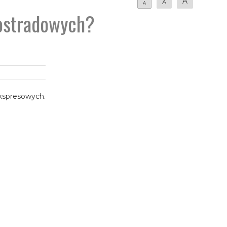
A
A
A
tostradowych?
ekspresowych.