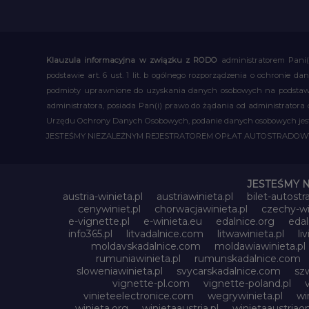
Klauzula informacyjna w związku z RODO
administratorem Pani(
podstawie art. 6 ust. 1 lit. b ogólnego rozporządzenia o ochronie
podmioty uprawnione do uzyskania danych osobowych na podstawie
administratora, posiada Pan(i) prawo do żądania od administratora
Urzędu Ochrony Danych Osobowych, podanie danych osobowych jest d
JESTEŚMY NIEZALEŻNYM REJESTRATOREM OPŁAT AUTOSTRADO
JESTEŚMY 
austria-winieta.pl
austriawinieta.pl
bilet-autostr
cenywiniet.pl
chorwacjawinieta.pl
czechy-wi
e-vignette.pl
e-winieta.eu
edalnice.org
edal
info365.pl
litvadalnice.com
litwawinieta.pl
li
moldavskadalnice.com
moldawiawinieta.pl
rumuniawinieta.pl
rumunskadalnice.com
sloweniawinieta.pl
svycarskadalnice.com
szw
vignette-pl.com
vignette-poland.pl
vinieteelectronice.com
wegrywinieta.pl
wi
winieta.org
winietaaustria.pl
winietaaustriaon