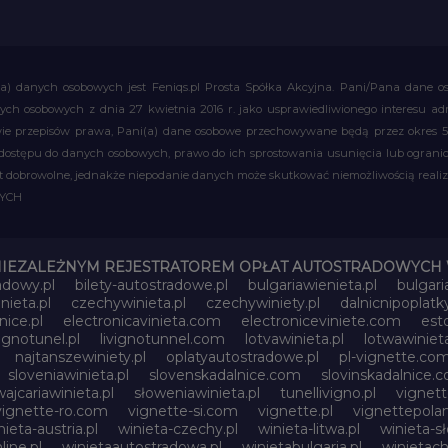
a) danych osobowych jest Feniqs.pl Prosta Spółka Akcyjna. Pani/Pana dane os
 danych osobowych z dnia 27 kwietnia 2016 r. jako usprawiedliwionego interesu 
 przepisów prawa, Pani(a) dane osobowe przechowywane będą przez okres 5 la
 dostępu do danych osobowych, prawo do ich sprostowania usunięcia lub ograni
obrowolne, jednakże niepodanie danych może skutkować niemożliwością realizac
WYCH
NIEZALEŻNYM REJESTRATOREM OPŁAT AUTOSTRADOWYCH 
adowy.pl
bilety-autostradowe.pl
bulgariawienieta.pl
bulgari
nieta.pl
czechywinieta.pl
czechywiniety.pl
dalnicnipoplat
nice.pl
electronicavinieta.com
electroniceviniete.com
esto
vignotunel.pl
livignotunnel.com
lotvawinieta.pl
lotwawinieta
najtanszewiniety.pl
oplatyautostradowe.pl
pl-vignette.co
sloveniawinieta.pl
slovenskadalnice.com
slovinskadalnice.
ajcariawinieta.pl
słoweniawinieta.pl
tunellivigno.pl
vignet
vignette-ro.com
vignette-si.com
vignette.pl
vignettepolan
nieta-austria.pl
winieta-czechy.pl
winieta-litwa.pl
winieta-sł
line.pl
winietaautostradowa.pl
winietabulgaria.pl
winietach