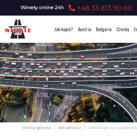
+48 33 813 90 00
Winiety online 24h
Jak kupić?
Austria
Bułgaria
Czechy
E
Strona główna
/
Aktualności
/
Jakie kraje europejskie