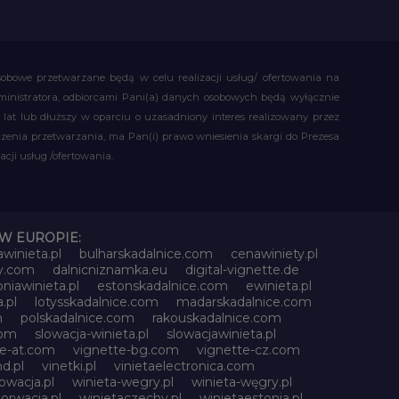
obowe przetwarzane będą w celu realizacji usług/ ofertowania na
administratora, odbiorcami Pani(a) danych osobowych będą wyłącznie
t lub dłuższy w oparciu o uzasadniony interes realizowany przez
czenia przetwarzania, ma Pan(i) prawo wniesienia skargi do Prezesa
ji usług /ofertowania.
W EUROPIE:
awinieta.pl
bulharskadalnice.com
cenawiniety.pl
ky.com
dalnicniznamka.eu
digital-vignette.de
niawinieta.pl
estonskadalnice.com
ewinieta.pl
.pl
lotysskadalnice.com
madarskadalnice.com
m
polskadalnice.com
rakouskadalnice.com
com
slowacja-winieta.pl
slowacjawinieta.pl
te-at.com
vignette-bg.com
vignette-cz.com
d.pl
vinetki.pl
vinietaelectronica.com
owacja.pl
winieta-wegry.pl
winieta-węgry.pl
orwacja.pl
winietaczechy.pl
winietaestonia.pl