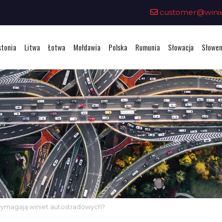
customer@winiet
stonia
Litwa
Łotwa
Mołdawia
Polska
Rumunia
Słowacja
Słowen
 wymagają winiet autostradowych?