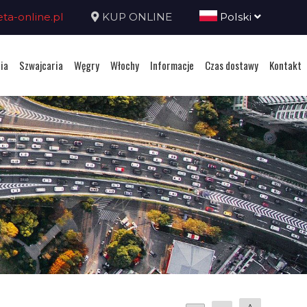
a-online.pl
KUP ONLINE
Polski
ia
Szwajcaria
Węgry
Włochy
Informacje
Czas dostawy
Kontakt