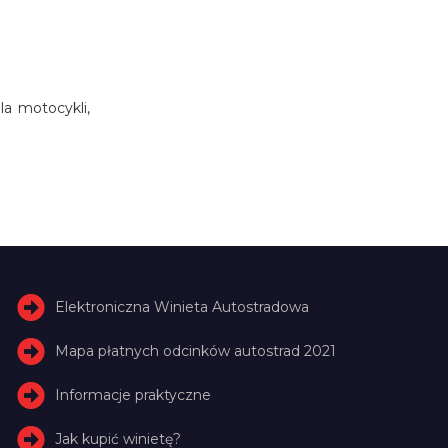
a motocykli,
Elektroniczna Winieta Autostradowa
Mapa płatnych odcinków autostrad 2021
Informacje praktyczne
Jak kupić winietę?