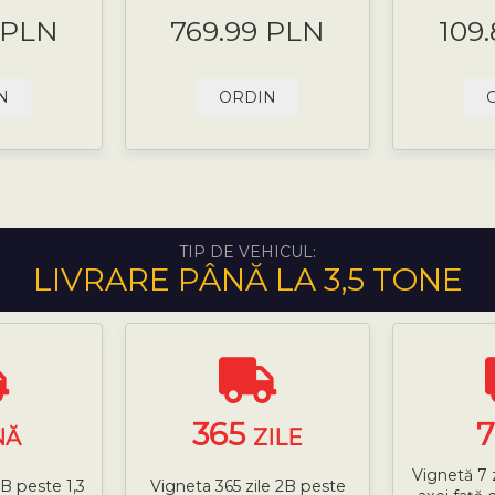
 PLN
769.99 PLN
109
N
ORDIN
TIP DE VEHICUL:
LIVRARE PÂNĂ LA 3,5 TONE
365
NĂ
ZILE
Vignetă 7 
B peste 1,3
Vigneta 365 zile 2B peste