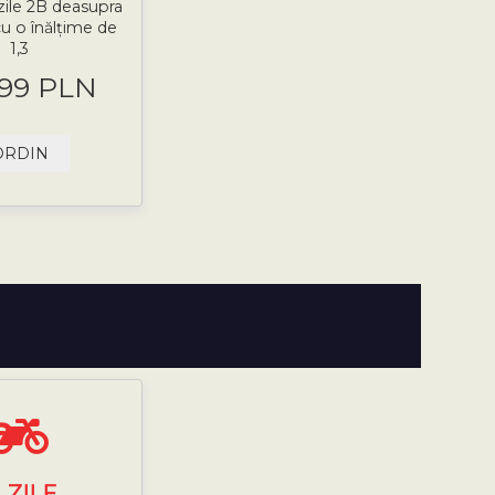
zile 2B deasupra
cu o înălțime de
1,3
.99 PLN
ORDIN
7
ZILE