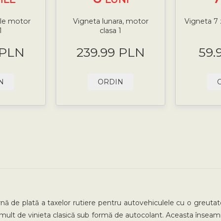
ile motor
Vigneta lunara, motor
Vigneta 7 
1
clasa 1
 PLN
239.99 PLN
59.
N
ORDIN
ă de plată a taxelor rutiere pentru autovehiculele cu o greuta
mult de vinieta clasică sub formă de autocolant. Aceasta înseam