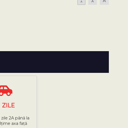
A
A
A
7
ZILE
 zile 2A până la
ălțime axa față