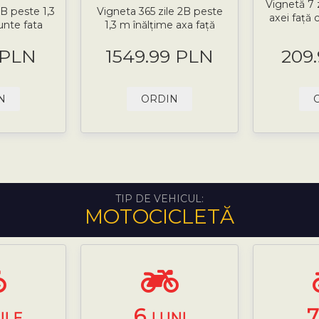
Vignetă 7 
B peste 1,3
Vigneta 365 zile 2B peste
axei față 
unte fata
1,3 m înălțime axa față
 PLN
1549.99 PLN
209
N
ORDIN
TIP DE VEHICUL:
MOTOCICLETĂ
6
ILE
LUNI