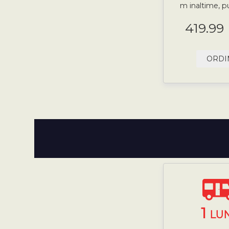
m inaltime, p
419.99
ORDI
1
LU