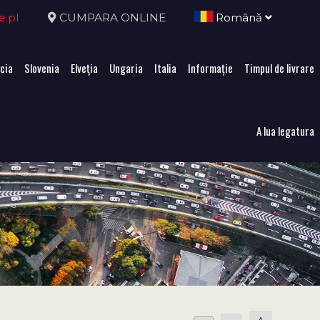
e.pl
CUMPARA ONLINE
Română
cia
Slovenia
Elveţia
Ungaria
Italia
Informație
Timpul de livrare
A lua legatura