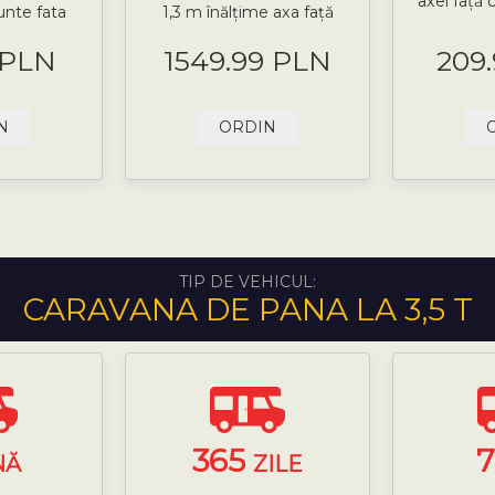
axei față 
unte fata
1,3 m înălțime axa față
 PLN
1549.99 PLN
209
N
ORDIN
TIP DE VEHICUL:
CARAVANA DE PANA LA 3,5 T
365
NĂ
ZILE