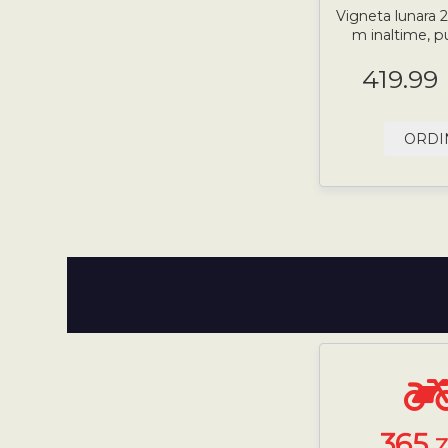
Vigneta lunara 2
m inaltime, p
419.99
ORDI
365
Z