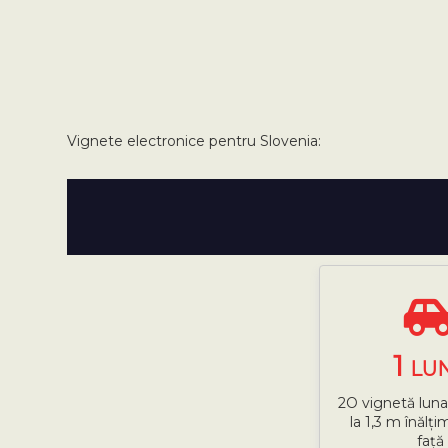
Vignete electronice pentru Slovenia:
1
LU
2O vignetă lun
la 1,3 m înălț
față