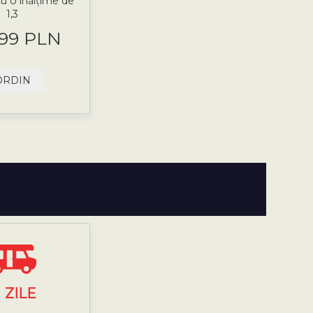
cu o înălțime de
1,3
.99 PLN
ORDIN
7
ZILE