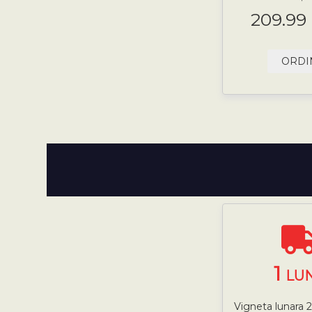
209.99
ORDI
1
LU
Vigneta lunara 2