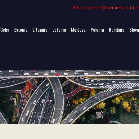
customer@winieta-onlin
 Ceha
Estonia
Lituania
Letonia
Moldova
Polonia
România
Slova