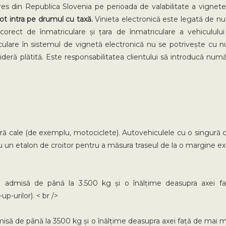
res din Republica Slovenia pe perioada de valabilitate a vignete
pot intra pe drumul cu taxă.
Vinieta electronică este legată de nu
orect de înmatriculare și țara de înmatriculare a vehiculului 
ulare în sistemul de vignetă electronică nu se potrivește cu nu
eră plătită. Este responsabilitatea clientului să introducă numă
ură cale (de exemplu, motociclete). Autovehiculele cu o singură
 un etalon de croitor pentru a măsura traseul de la o margine exte
admisă de până la 3.500 kg și o înălțime deasupra axei față
p-urilor). < br />
să de până la 3500 kg și o înălțime deasupra axei față de mai mu