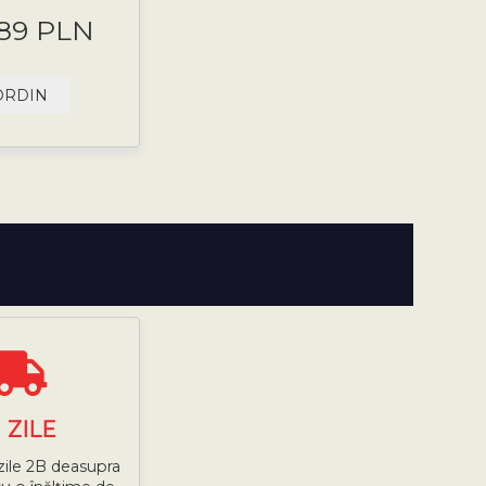
.89 PLN
ORDIN
7
ZILE
zile 2B deasupra