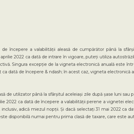
 de începere a valabilității aleasă de cumpărător până la sfârș
 aprilie 2022 ca dată de intrare în vigoare, puteți utiliza autostră
pectivă. Singura excepție de la vigneta electronică anuală este înt
nt ca dată de începere & ndash; în acest caz, vigneta electronică 
 de utilizator până la sfârșitul aceleiași zile după șase luni sau p
lie 2022 ca dată de începere a valabilității perene a vignetei elec
clusiv, adică miezul nopții. Și dacă selectați 31 mai 2022 ca dat
este disponibilă numai pentru prima clasă de taxare, care este au