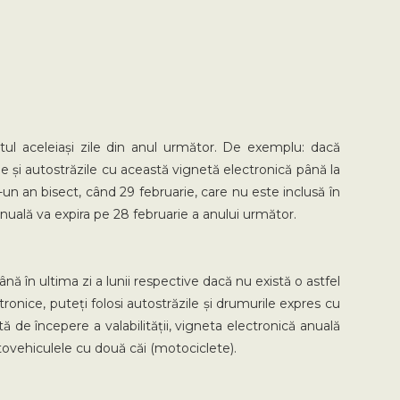
itul aceleiași zile din anul următor. De exemplu: dacă
zile și autostrăzile cu această vignetă electronică până la
r-un an bisect, când 29 februarie, care nu este inclusă în
anuală va expira pe 28 februarie a anului următor.
ână în ultima zi a lunii respective dacă nu există o astfel
tronice, puteți folosi autostrăzile și drumurile expres cu
ă de începere a valabilității, vigneta electronică anuală
tovehiculele cu două căi (motociclete).