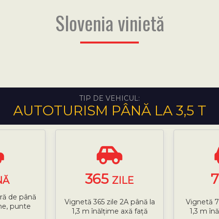
Slovenia vinietă
TIP DE VEHICUL:
AUTOTURISM PÂNĂ LA 3,5 T
365
NĂ
ZILE
ară de până
Vignetă 365 zile 2A până la
Vignetă 7
ime, punte
1,3 m înălțime axă față
1,3 m în