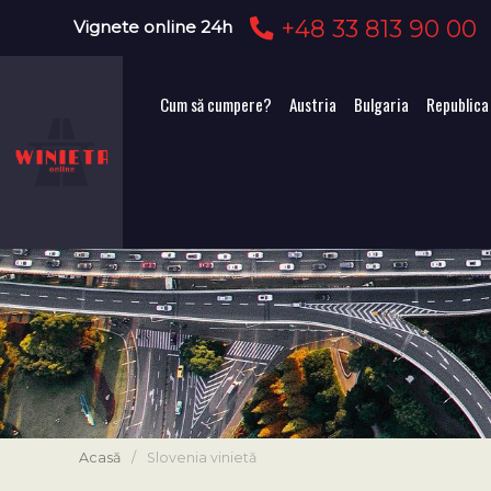
+48 33 813 90 00
Vignete online 24h
Cum să cumpere?
Austria
Bulgaria
Republica
Acasă
/
Slovenia vinietă