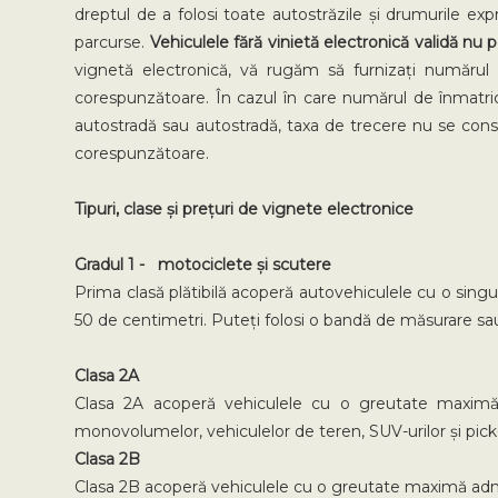
dreptul de a folosi toate autostrăzile și drumurile exp
parcurse.
Vehiculele fără vinietă electronică validă nu 
vignetă electronică, vă rugăm să furnizați numărul c
corespunzătoare. În cazul în care numărul de înmatric
autostradă sau autostradă, taxa de trecere nu se consid
corespunzătoare.
Tipuri, clase și prețuri de vignete electronice
Gradul 1 - motociclete și scutere
Prima clasă plătibilă acoperă autovehiculele cu o sing
50 de centimetri. Puteți folosi o bandă de măsurare sau
Clasa 2A
Clasa 2A acoperă vehiculele cu o greutate maximă 
monovolumelor, vehiculelor de teren, SUV-urilor și pick-u
Clasa 2B
Clasa 2B acoperă vehiculele cu o greutate maximă admi