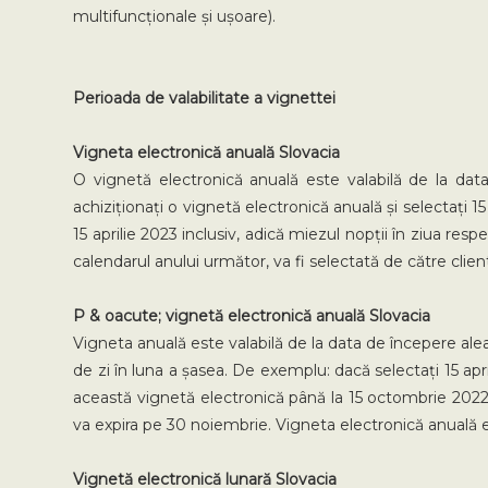
multifuncționale și ușoare).
Perioada de valabilitate a vignettei
Vigneta electronică anuală Slovacia
O vignetă electronică anuală este valabilă de la data
achiziționați o vignetă electronică anuală și selectați 15
15 aprilie 2023 inclusiv, adică miezul nopții în ziua res
calendarul anului următor, va fi selectată de către clie
P & oacute; vignetă electronică anuală Slovacia
Vigneta anuală este valabilă de la data de începere aleasă
de zi în luna a șasea. De exemplu: dacă selectați 15 apri
această vignetă electronică până la 15 octombrie 2022 in
va expira pe 30 noiembrie. Vigneta electronică anuală 
Vignetă electronică lunară Slovacia