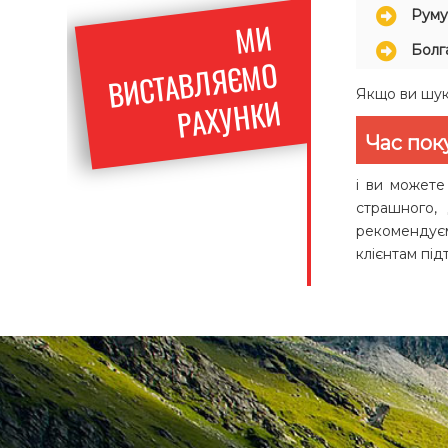
Руму
МИ
ВИСТАВ
ЛЯЄ
РАХУ
Болг
МО
Якщо ви шука
НКИ
Час пок
і ви можете
страшного,
рекомендуєм
клієнтам пі