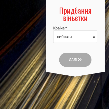
Придбання
віньєтки
Країна *
ДАЛІ