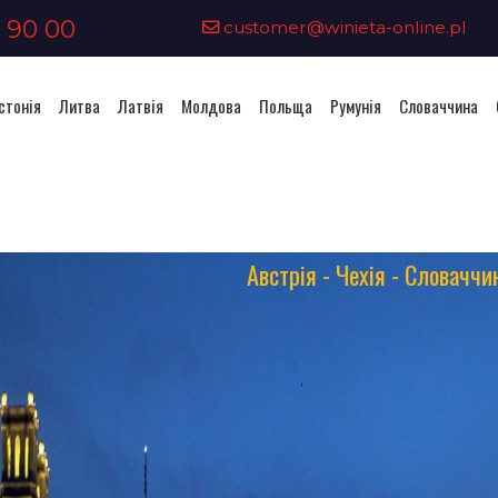
 90 00
customer@winieta-online.pl
стонія
Литва
Латвія
Молдова
Польща
Румунія
Словаччина
Австрія - Чехія - Словаччи