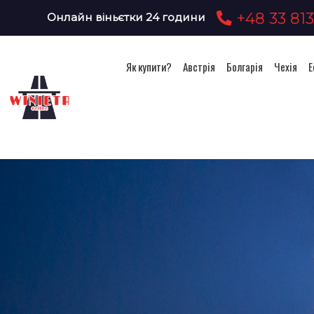
+48 33 813
Онлайн віньєтки 24 години
Як купити?
Австрія
Болгарія
Чехія
Е