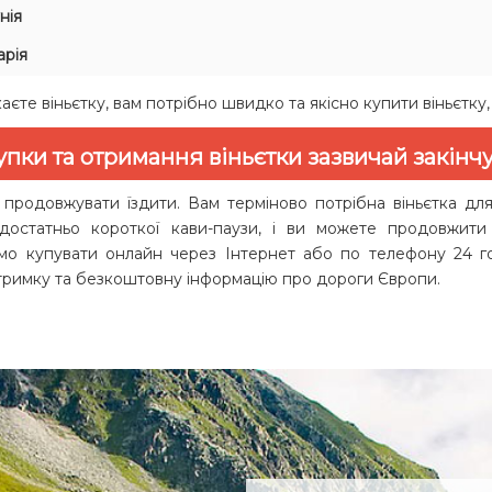
нія
арія
єте віньєтку, вам потрібно швидко та якісно купити віньєтку,
упки та отримання віньєтки зазвичай закінч
 продовжувати їздити. Вам терміново потрібна віньєтка для 
 достатньо короткої кави-паузи, і ви можете продовжит
о купувати онлайн через Інтернет або по телефону 24 го
дтримку та безкоштовну інформацію про дороги Європи.