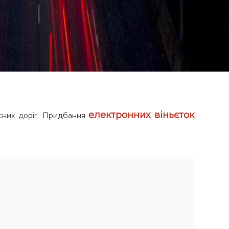
електронних віньєток
існих доріг. Придбання