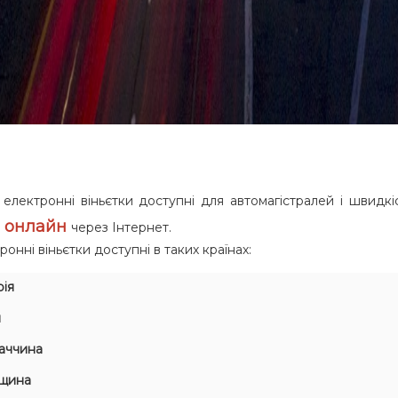
 електронні віньєтки доступні для автомагістралей і швидк
онлайн
я
через Інтернет.
ронні віньєтки доступні в таких країнах:
рія
я
аччина
щина